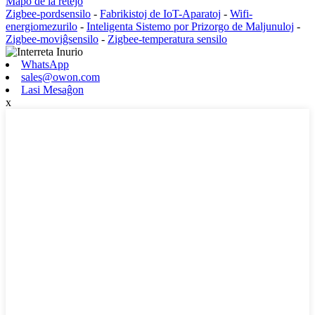
Mapo de la retejo
Zigbee-pordsensilo
-
Fabrikistoj de IoT-Aparatoj
-
Wifi-
energiomezurilo
-
Inteligenta Sistemo por Prizorgo de Maljunuloj
-
Zigbee-moviĝsensilo
-
Zigbee-temperatura sensilo
WhatsApp
sales@owon.com
Lasi Mesaĝon
x