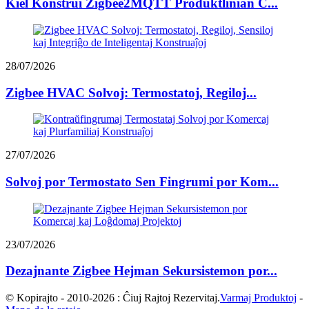
Kiel Konstrui Zigbee2MQTT Produktlinian C...
28/07/2026
Zigbee HVAC Solvoj: Termostatoj, Regiloj...
27/07/2026
Solvoj por Termostato Sen Fingrumi por Kom...
23/07/2026
Dezajnante Zigbee Hejman Sekursistemon por...
© Kopirajto - 2010-2026 : Ĉiuj Rajtoj Rezervitaj.
Varmaj Produktoj
-