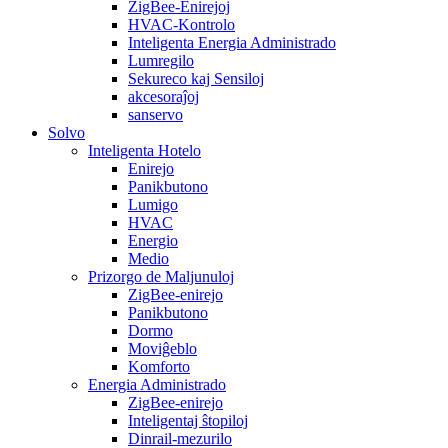
ZigBee-Enirejoj
HVAC-Kontrolo
Inteligenta Energia Administrado
Lumregilo
Sekureco kaj Sensiloj
akcesoraĵoj
sanservo
Solvo
Inteligenta Hotelo
Enirejo
Panikbutono
Lumigo
HVAC
Energio
Medio
Prizorgo de Maljunuloj
ZigBee-enirejo
Panikbutono
Dormo
Moviĝeblo
Komforto
Energia Administrado
ZigBee-enirejo
Inteligentaj ŝtopiloj
Dinrail-mezurilo