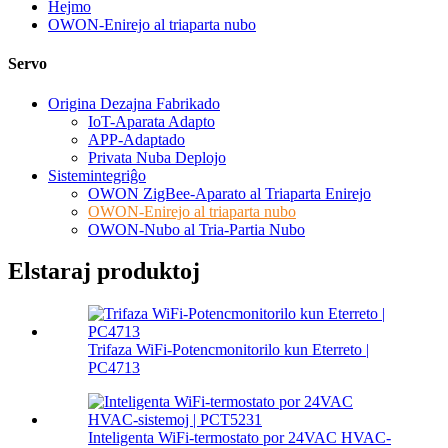
Hejmo
OWON-Enirejo al triaparta nubo
Servo
Origina Dezajna Fabrikado
IoT-Aparata Adapto
APP-Adaptado
Privata Nuba Deplojo
Sistemintegriĝo
OWON ZigBee-Aparato al Triaparta Enirejo
OWON-Enirejo al triaparta nubo
OWON-Nubo al Tria-Partia Nubo
Elstaraj produktoj
Trifaza WiFi-Potencmonitorilo kun Eterreto |
PC4713
Inteligenta WiFi-termostato por 24VAC HVAC-