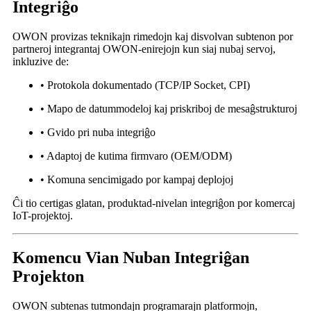
Integriĝo
OWON provizas teknikajn rimedojn kaj disvolvan subtenon por
partneroj integrantaj OWON-enirejojn kun siaj nubaj servoj,
inkluzive de:
• Protokola dokumentado (TCP/IP Socket, CPI)
• Mapo de datummodeloj kaj priskriboj de mesaĝstrukturoj
• Gvido pri nuba integriĝo
• Adaptoj de kutima firmvaro (OEM/ODM)
• Komuna sencimigado por kampaj deplojoj
Ĉi tio certigas glatan, produktad-nivelan integriĝon por komercaj
IoT-projektoj.
Komencu Vian Nuban Integriĝan
Projekton
OWON subtenas tutmondajn programarajn platformojn,