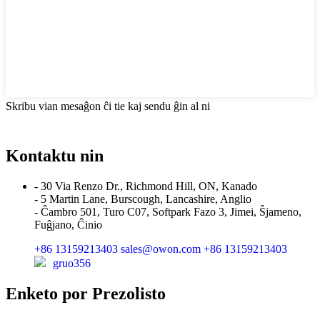
Skribu vian mesaĝon ĉi tie kaj sendu ĝin al ni
Kontaktu nin
- 30 Via Renzo Dr., Richmond Hill, ON, Kanado
- 5 Martin Lane, Burscough, Lancashire, Anglio
- Ĉambro 501, Turo C07, Softpark Fazo 3, Jimei, Ŝjameno,
Fuĝjano, Ĉinio
+86 13159213403
sales@owon.com
+86 13159213403
gruo356
Enketo por Prezolisto