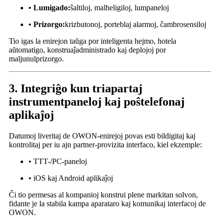
• Lumigado:
ŝaltiloj, malheligiloj, lumpaneloj
• Prizorgo:
krizbutonoj, porteblaj alarmoj, ĉambrosensiloj
Tio igas la enirejon taŭga por inteligenta hejmo, hotela
aŭtomatigo, konstruaĵadministrado kaj deplojoj por
maljunulprizorgo.
3. Integriĝo kun triapartaj
instrumentpaneloj kaj poŝtelefonaj
aplikaĵoj
Datumoj liveritaj de OWON-enirejoj povas esti bildigitaj kaj
kontrolitaj per iu ajn partner-provizita interfaco, kiel ekzemple:
• TTT-/PC-paneloj
• iOS kaj Android aplikaĵoj
Ĉi tio permesas al kompanioj konstrui plene markitan solvon,
fidante je la stabila kampa aparataro kaj komunikaj interfacoj de
OWON.