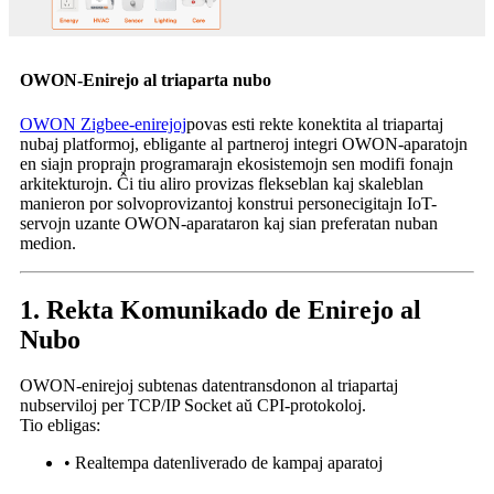
OWON-Enirejo al triaparta nubo
OWON Zigbee-enirejoj
povas esti rekte konektita al triapartaj
nubaj platformoj, ebligante al partneroj integri OWON-aparatojn
en siajn proprajn programarajn ekosistemojn sen modifi fonajn
arkitekturojn. Ĉi tiu aliro provizas flekseblan kaj skaleblan
manieron por solvoprovizantoj konstrui personecigitajn IoT-
servojn uzante OWON-aparataron kaj sian preferatan nuban
medion.
1. Rekta Komunikado de Enirejo al
Nubo
OWON-enirejoj subtenas datentransdonon al triapartaj
nubserviloj per TCP/IP Socket aŭ CPI-protokoloj.
Tio ebligas:
• Realtempa datenliverado de kampaj aparatoj