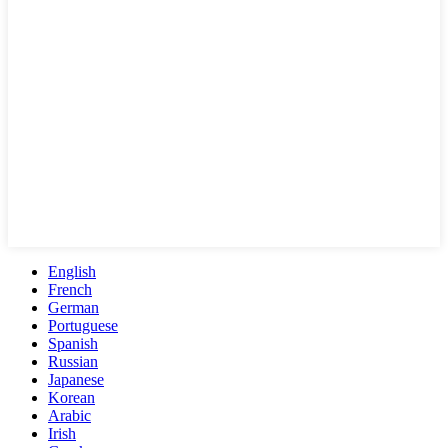
English
French
German
Portuguese
Spanish
Russian
Japanese
Korean
Arabic
Irish