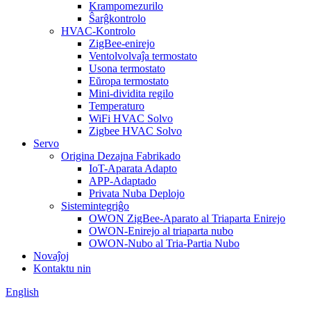
Krampomezurilo
Ŝarĝkontrolo
HVAC-Kontrolo
ZigBee-enirejo
Ventolvolvaĵa termostato
Usona termostato
Eŭropa termostato
Mini-dividita regilo
Temperaturo
WiFi HVAC Solvo
Zigbee HVAC Solvo
Servo
Origina Dezajna Fabrikado
IoT-Aparata Adapto
APP-Adaptado
Privata Nuba Deplojo
Sistemintegriĝo
OWON ZigBee-Aparato al Triaparta Enirejo
OWON-Enirejo al triaparta nubo
OWON-Nubo al Tria-Partia Nubo
Novaĵoj
Kontaktu nin
English