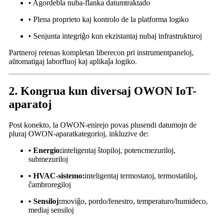
• Agordebla nuba-flanka datumtraktado
• Plena proprieto kaj kontrolo de la platforma logiko
• Senjunta integriĝo kun ekzistantaj nubaj infrastrukturoj
Partneroj retenas kompletan liberecon pri instrumentpaneloj,
aŭtomatigaj laborfluoj kaj aplikaĵa logiko.
2. Kongrua kun diversaj OWON IoT-
aparatoj
Post konekto, la OWON-enirejo povas plusendi datumojn de
pluraj OWON-aparatkategorioj, inkluzive de:
• Energio:
inteligentaj ŝtopiloj, potencmezuriloj,
submezuriloj
• HVAC-sistemo:
inteligentaj termostatoj, termostatiloj,
ĉambroregiloj
• Sensiloj:
moviĝo, pordo/fenestro, temperaturo/humideco,
mediaj sensiloj