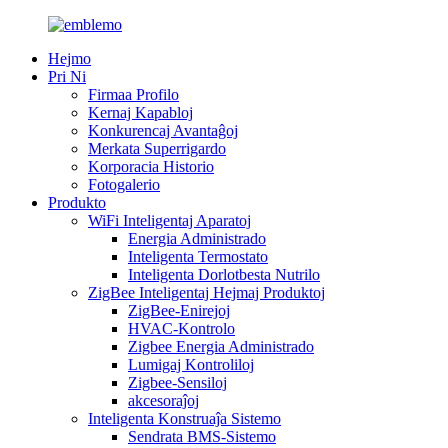
Hejmo
Pri Ni
Firmaa Profilo
Kernaj Kapabloj
Konkurencaj Avantaĝoj
Merkata Superrigardo
Korporacia Historio
Fotogalerio
Produkto
WiFi Inteligentaj Aparatoj
Energia Administrado
Inteligenta Termostato
Inteligenta Dorlotbesta Nutrilo
ZigBee Inteligentaj Hejmaj Produktoj
ZigBee-Enirejoj
HVAC-Kontrolo
Zigbee Energia Administrado
Lumigaj Kontroliloj
Zigbee-Sensiloj
akcesoraĵoj
Inteligenta Konstruaĵa Sistemo
Sendrata BMS-Sistemo