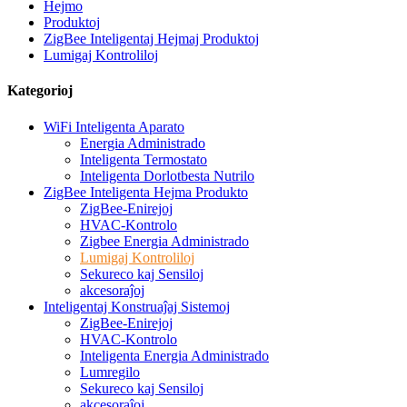
Hejmo
Produktoj
ZigBee Inteligentaj Hejmaj Produktoj
Lumigaj Kontroliloj
Kategorioj
WiFi Inteligenta Aparato
Energia Administrado
Inteligenta Termostato
Inteligenta Dorlotbesta Nutrilo
ZigBee Inteligenta Hejma Produkto
ZigBee-Enirejoj
HVAC-Kontrolo
Zigbee Energia Administrado
Lumigaj Kontroliloj
Sekureco kaj Sensiloj
akcesoraĵoj
Inteligentaj Konstruaĵaj Sistemoj
ZigBee-Enirejoj
HVAC-Kontrolo
Inteligenta Energia Administrado
Lumregilo
Sekureco kaj Sensiloj
akcesoraĵoj