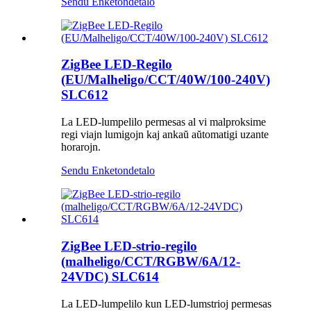
Sendu Enketon
detalo
ZigBee LED-Regilo
(EU/Malheligo/CCT/40W/100-240V)
SLC612
La LED-lumpelilo permesas al vi malproksime
regi viajn lumigojn kaj ankaŭ aŭtomatigi uzante
horarojn.
Sendu Enketon
detalo
ZigBee LED-strio-regilo
(malheligo/CCT/RGBW/6A/12-
24VDC) SLC614
La LED-lumpelilo kun LED-lumstrioj permesas