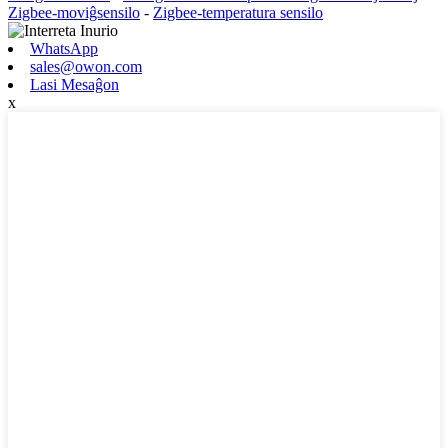
Zigbee-moviĝsensilo
-
Zigbee-temperatura sensilo
WhatsApp
sales@owon.com
Lasi Mesaĝon
x