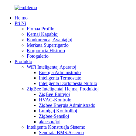
Hejmo
Pri Ni
Firmaa Profilo
Kernaj Kapabloj
Konkurencaj Avantaĝoj
Merkata Superrigardo
Korporacia Historio
Fotogalerio
Produkto
WiFi Inteligentaj Aparatoj
Energia Administrado
Inteligenta Termostato
Inteligenta Dorlotbesta Nutrilo
ZigBee Inteligentaj Hejmaj Produktoj
ZigBee-Enirejoj
HVAC-Kontrolo
Zigbee Energia Administrado
Lumigaj Kontroliloj
Zigbee-Sensiloj
akcesoraĵoj
Inteligenta Konstruaĵa Sistemo
Sendrata BMS-Sistemo