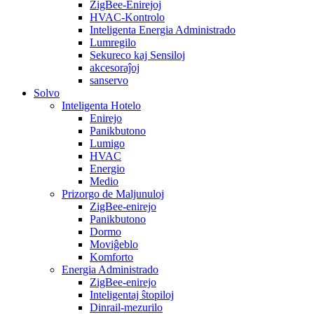
ZigBee-Enirejoj
HVAC-Kontrolo
Inteligenta Energia Administrado
Lumregilo
Sekureco kaj Sensiloj
akcesoraĵoj
sanservo
Solvo
Inteligenta Hotelo
Enirejo
Panikbutono
Lumigo
HVAC
Energio
Medio
Prizorgo de Maljunuloj
ZigBee-enirejo
Panikbutono
Dormo
Moviĝeblo
Komforto
Energia Administrado
ZigBee-enirejo
Inteligentaj ŝtopiloj
Dinrail-mezurilo