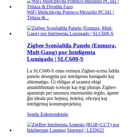
WiFi Multcirkvita Potenco-Mezurilo PC341 |
Trifaza &...
Zigbee Scenŝaltila Panelo (Enmura,
Mult-Gang) por Inteligenta
Lumigado | SLC600-S
La SLC600-S estas enmura Zigbee-scena ŝaltila
panelo desegnita por inteligenta lumigado kaj
aŭtomatigo. Ĝi ebligas al uzantoj ekigi
antaŭdifinitajn scenojn kaj regi plurajn Zigbee-
aparatojn per ununura murmuntita regilo, igante
ĝin ideala por hejmoj, hoteloj, oficejoj kaj
inteligentaj konstruprojektoj.
Sendu Enketon
detalo