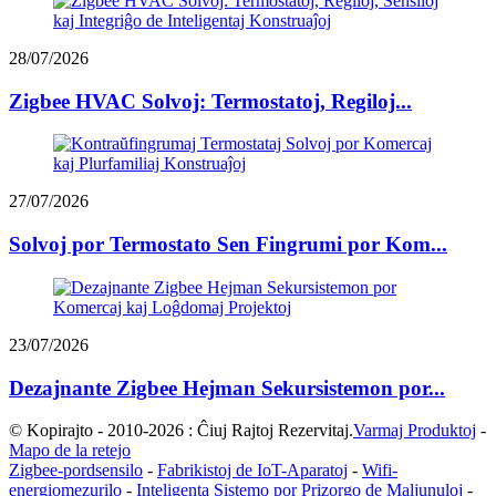
28/07/2026
Zigbee HVAC Solvoj: Termostatoj, Regiloj...
27/07/2026
Solvoj por Termostato Sen Fingrumi por Kom...
23/07/2026
Dezajnante Zigbee Hejman Sekursistemon por...
© Kopirajto - 2010-2026 : Ĉiuj Rajtoj Rezervitaj.
Varmaj Produktoj
-
Mapo de la retejo
Zigbee-pordsensilo
-
Fabrikistoj de IoT-Aparatoj
-
Wifi-
energiomezurilo
-
Inteligenta Sistemo por Prizorgo de Maljunuloj
-