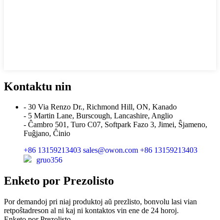
Kontaktu nin
- 30 Via Renzo Dr., Richmond Hill, ON, Kanado
- 5 Martin Lane, Burscough, Lancashire, Anglio
- Ĉambro 501, Turo C07, Softpark Fazo 3, Jimei, Ŝjameno,
Fuĝjano, Ĉinio
+86 13159213403
sales@owon.com
+86 13159213403
gruo356
Enketo por Prezolisto
Por demandoj pri niaj produktoj aŭ prezlisto, bonvolu lasi vian
retpoŝtadreson al ni kaj ni kontaktos vin ene de 24 horoj.
Enketo por Prezolisto