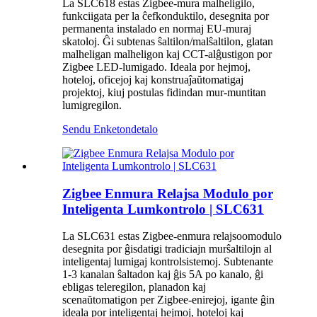
La SLC618 estas Zigbee-mura malheligilo,
funkciigata per la ĉefkonduktilo, desegnita por
permanenta instalado en normaj EU-muraj
skatoloj. Ĝi subtenas ŝaltilon/malŝaltilon, glatan
malheligan malheligon kaj CCT-alĝustigon por
Zigbee LED-lumigado. Ideala por hejmoj,
hoteloj, oficejoj kaj konstruaĵaŭtomatigaj
projektoj, kiuj postulas fidindan mur-muntitan
lumigregilon.
Sendu Enketon
detalo
Zigbee Enmura Relajsa Modulo por
Inteligenta Lumkontrolo | SLC631
La SLC631 estas Zigbee-enmura relajsoomodulo
desegnita por ĝisdatigi tradiciajn murŝaltilojn al
inteligentaj lumigaj kontrolsistemoj. Subtenante
1-3 kanalan ŝaltadon kaj ĝis 5A po kanalo, ĝi
ebligas teleregilon, planadon kaj
scenaŭtomatigon per Zigbee-enirejoj, igante ĝin
ideala por inteligentaj hejmoj, hoteloj kaj