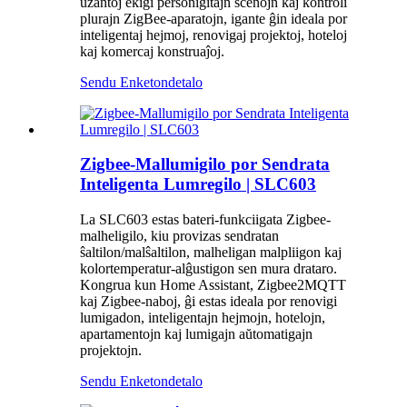
uzantoj ekigi personigitajn scenojn kaj kontroli
plurajn ZigBee-aparatojn, igante ĝin ideala por
inteligentaj hejmoj, renovigaj projektoj, hoteloj
kaj komercaj konstruaĵoj.
Sendu Enketon
detalo
Zigbee-Mallumigilo por Sendrata
Inteligenta Lumregilo | SLC603
La SLC603 estas bateri-funkciigata Zigbee-
malheligilo, kiu provizas sendratan
ŝaltilon/malŝaltilon, malheligan malpliigon kaj
kolortemperatur-alĝustigon sen mura drataro.
Kongrua kun Home Assistant, Zigbee2MQTT
kaj Zigbee-naboj, ĝi estas ideala por renovigi
lumigadon, inteligentajn hejmojn, hotelojn,
apartamentojn kaj lumigajn aŭtomatigajn
projektojn.
Sendu Enketon
detalo