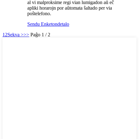
al vi malproksime regi vian lumigadon aŭ eĉ
apliki horarojn por aŭtomata ŝaltado per via
poŝtelefono.
Sendu Enketon
detalo
1
2
Sekva >
>>
Paĝo 1 / 2