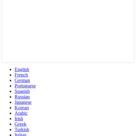
English
French
German
Portuguese
Spanish
Russian
Japanese
Korean
Arabic
Irish
Greek
Turkish
Italian