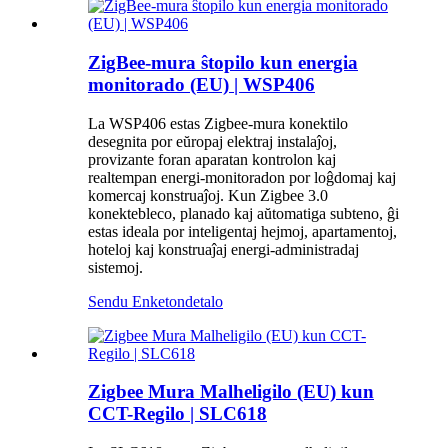
ZigBee-mura ŝtopilo kun energia
monitorado (EU) | WSP406
La WSP406 estas Zigbee-mura konektilo
desegnita por eŭropaj elektraj instalaĵoj,
provizante foran aparatan kontrolon kaj
realtempan energi-monitoradon por loĝdomaj kaj
komercaj konstruaĵoj. Kun Zigbee 3.0
konektebleco, planado kaj aŭtomatiga subteno, ĝi
estas ideala por inteligentaj hejmoj, apartamentoj,
hoteloj kaj konstruaĵaj energi-administradaj
sistemoj.
Sendu Enketon
detalo
Zigbee Mura Malheligilo (EU) kun
CCT-Regilo | SLC618