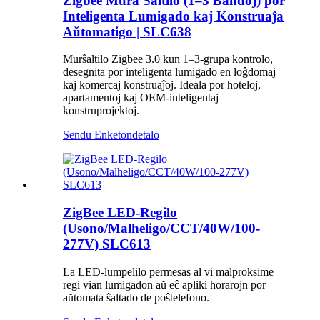
Zigbee Mura Ŝaltilo (1–3 Bandoj) por
Inteligenta Lumigado kaj Konstruaĵa
Aŭtomatigo | SLC638
Murŝaltilo Zigbee 3.0 kun 1–3-grupa kontrolo,
desegnita por inteligenta lumigado en loĝdomaj
kaj komercaj konstruaĵoj. Ideala por hoteloj,
apartamentoj kaj OEM-inteligentaj
konstruprojektoj.
Sendu Enketon
detalo
ZigBee LED-Regilo
(Usono/Malheligo/CCT/40W/100-
277V) SLC613
La LED-lumpelilo permesas al vi malproksime
regi vian lumigadon aŭ eĉ apliki horarojn por
aŭtomata ŝaltado de poŝtelefono.