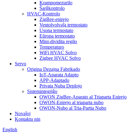
Krampomezurilo
Ŝarĝkontrolo
HVAC-Kontrolo
ZigBee-enirejo
Ventolvolvaĵa termostato
Usona termostato
Eŭropa termostato
Mini-dividita regilo
Temperaturo
WiFi HVAC Solvo
Zigbee HVAC Solvo
Servo
Origina Dezajna Fabrikado
IoT-Aparata Adapto
APP-Adaptado
Privata Nuba Deplojo
Sistemintegriĝo
OWON ZigBee-Aparato al Triaparta Enirejo
OWON-Enirejo al triaparta nubo
OWON-Nubo al Tria-Partia Nubo
Novaĵoj
Kontaktu nin
English