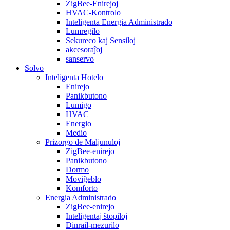
ZigBee-Enirejoj
HVAC-Kontrolo
Inteligenta Energia Administrado
Lumregilo
Sekureco kaj Sensiloj
akcesoraĵoj
sanservo
Solvo
Inteligenta Hotelo
Enirejo
Panikbutono
Lumigo
HVAC
Energio
Medio
Prizorgo de Maljunuloj
ZigBee-enirejo
Panikbutono
Dormo
Moviĝeblo
Komforto
Energia Administrado
ZigBee-enirejo
Inteligentaj ŝtopiloj
Dinrail-mezurilo