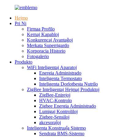
Hejmo
Pri Ni
Firmaa Profilo
Kernaj Kapabloj
Konkurencaj Avantaĝoj
Merkata Superrigardo
Korporacia Historio
Fotogalerio
Produkto
WiFi Inteligentaj Aparatoj
Energia Administrado
Inteligenta Termostato
Inteligenta Dorlotbesta Nutrilo
ZigBee Inteligentaj Hejmaj Produktoj
ZigBee-Enirejoj
HVAC-Kontrolo
Zigbee Energia Administrado
Lumigaj Kontroliloj
Zigbee-Sensiloj
akcesoraĵoj
Inteligenta Konstruaĵa Sistemo
Sendrata BMS-Sistemo