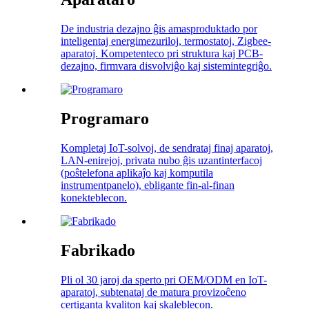
De industria dezajno ĝis amasproduktado por
inteligentaj energimezuriloj, termostatoj, Zigbee-
aparatoj. Kompetenteco pri struktura kaj PCB-
dezajno, firmvara disvolviĝo kaj sistemintegriĝo.
Programaro
Kompletaj IoT-solvoj, de sendrataj finaj aparatoj,
LAN-enirejoj, privata nubo ĝis uzantinterfacoj
(poŝtelefona aplikaĵo kaj komputila
instrumentpanelo), ebligante fin-al-finan
konekteblecon.
Fabrikado
Pli ol 30 jaroj da sperto pri OEM/ODM en IoT-
aparatoj, subtenataj de matura provizoĉeno
certiganta kvaliton kaj skaleblecon.