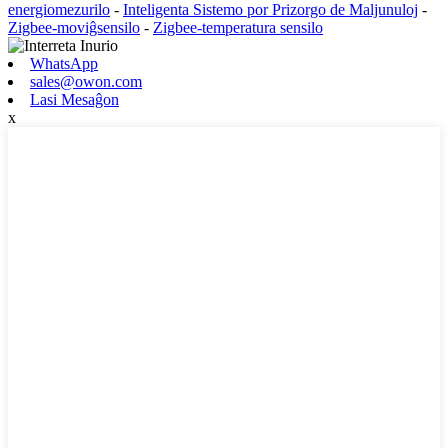
energiomezurilo
-
Inteligenta Sistemo por Prizorgo de Maljunuloj
-
Zigbee-moviĝsensilo
-
Zigbee-temperatura sensilo
WhatsApp
sales@owon.com
Lasi Mesaĝon
x