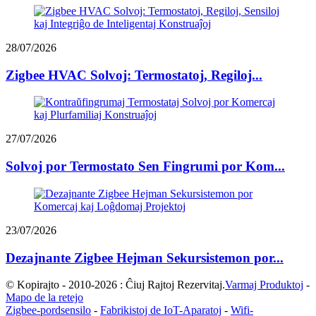
28/07/2026
Zigbee HVAC Solvoj: Termostatoj, Regiloj...
27/07/2026
Solvoj por Termostato Sen Fingrumi por Kom...
23/07/2026
Dezajnante Zigbee Hejman Sekursistemon por...
© Kopirajto - 2010-2026 : Ĉiuj Rajtoj Rezervitaj.
Varmaj Produktoj
-
Mapo de la retejo
Zigbee-pordsensilo
-
Fabrikistoj de IoT-Aparatoj
-
Wifi-