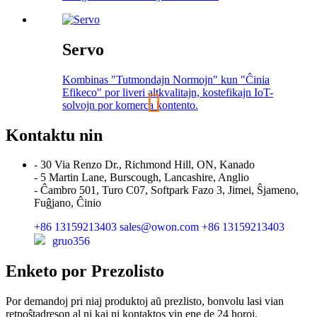
Servo
Kombinas "Tutmondajn Normojn" kun "Ĉinia
Efikeco" por liveri altkvalitajn, kostefikajn IoT-
solvojn por komerca kontento.
Kontaktu nin
- 30 Via Renzo Dr., Richmond Hill, ON, Kanado
- 5 Martin Lane, Burscough, Lancashire, Anglio
- Ĉambro 501, Turo C07, Softpark Fazo 3, Jimei, Ŝjameno,
Fuĝjano, Ĉinio
+86 13159213403
sales@owon.com
+86 13159213403
gruo356
Enketo por Prezolisto
Por demandoj pri niaj produktoj aŭ prezlisto, bonvolu lasi vian
retpoŝtadreson al ni kaj ni kontaktos vin ene de 24 horoj.