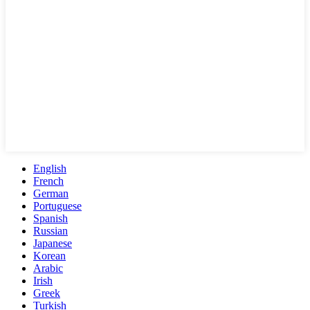
English
French
German
Portuguese
Spanish
Russian
Japanese
Korean
Arabic
Irish
Greek
Turkish