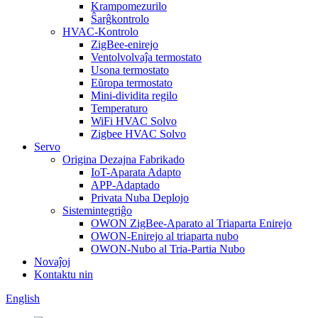
Krampomezurilo
Ŝarĝkontrolo
HVAC-Kontrolo
ZigBee-enirejo
Ventolvolvaĵa termostato
Usona termostato
Eŭropa termostato
Mini-dividita regilo
Temperaturo
WiFi HVAC Solvo
Zigbee HVAC Solvo
Servo
Origina Dezajna Fabrikado
IoT-Aparata Adapto
APP-Adaptado
Privata Nuba Deplojo
Sistemintegriĝo
OWON ZigBee-Aparato al Triaparta Enirejo
OWON-Enirejo al triaparta nubo
OWON-Nubo al Tria-Partia Nubo
Novaĵoj
Kontaktu nin
English