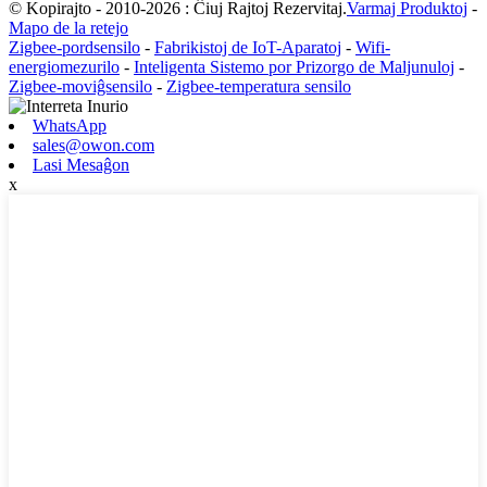
© Kopirajto - 2010-2026 : Ĉiuj Rajtoj Rezervitaj.
Varmaj Produktoj
-
Mapo de la retejo
Zigbee-pordsensilo
-
Fabrikistoj de IoT-Aparatoj
-
Wifi-
energiomezurilo
-
Inteligenta Sistemo por Prizorgo de Maljunuloj
-
Zigbee-moviĝsensilo
-
Zigbee-temperatura sensilo
WhatsApp
sales@owon.com
Lasi Mesaĝon
x