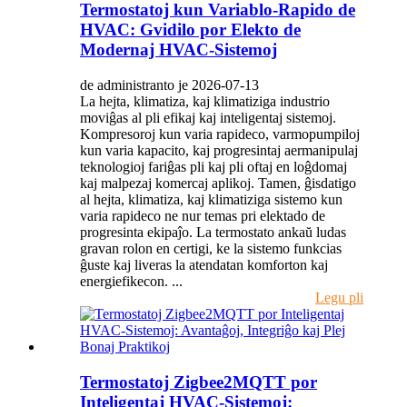
Termostatoj kun Variablo-Rapido de
HVAC: Gvidilo por Elekto de
Modernaj HVAC-Sistemoj
de administranto je 2026-07-13
La hejta, klimatiza, kaj klimatiziga industrio
moviĝas al pli efikaj kaj inteligentaj sistemoj.
Kompresoroj kun varia rapideco, varmopumpiloj
kun varia kapacito, kaj progresintaj aermanipulaj
teknologioj fariĝas pli kaj pli oftaj en loĝdomaj
kaj malpezaj komercaj aplikoj. Tamen, ĝisdatigo
al hejta, klimatiza, kaj klimatiziga sistemo kun
varia rapideco ne nur temas pri elektado de
progresinta ekipaĵo. La termostato ankaŭ ludas
gravan rolon en certigi, ke la sistemo funkcias
ĝuste kaj liveras la atendatan komforton kaj
energiefikecon. ...
Legu pli
Termostatoj Zigbee2MQTT por
Inteligentaj HVAC-Sistemoj: