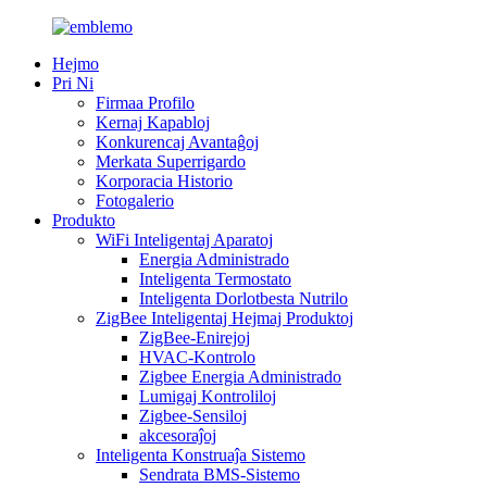
Hejmo
Pri Ni
Firmaa Profilo
Kernaj Kapabloj
Konkurencaj Avantaĝoj
Merkata Superrigardo
Korporacia Historio
Fotogalerio
Produkto
WiFi Inteligentaj Aparatoj
Energia Administrado
Inteligenta Termostato
Inteligenta Dorlotbesta Nutrilo
ZigBee Inteligentaj Hejmaj Produktoj
ZigBee-Enirejoj
HVAC-Kontrolo
Zigbee Energia Administrado
Lumigaj Kontroliloj
Zigbee-Sensiloj
akcesoraĵoj
Inteligenta Konstruaĵa Sistemo
Sendrata BMS-Sistemo