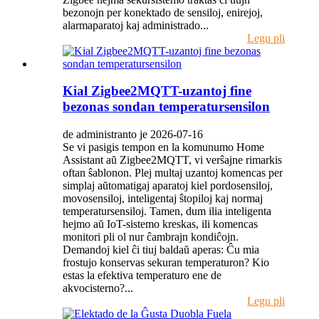
bezonojn per konektado de sensiloj, enirejoj,
alarmaparatoj kaj administrado...
Legu pli
Kial Zigbee2MQTT-uzantoj fine
bezonas sondan temperatursensilon
de administranto je 2026-07-16
Se vi pasigis tempon en la komunumo Home
Assistant aŭ Zigbee2MQTT, vi verŝajne rimarkis
oftan ŝablonon. Plej multaj uzantoj komencas per
simplaj aŭtomatigaj aparatoj kiel pordosensiloj,
movosensiloj, inteligentaj ŝtopiloj kaj normaj
temperatursensiloj. Tamen, dum ilia inteligenta
hejmo aŭ IoT-sistemo kreskas, ili komencas
monitori pli ol nur ĉambrajn kondiĉojn.
Demandoj kiel ĉi tiuj baldaŭ aperas: Ĉu mia
frostujo konservas sekuran temperaturon? Kio
estas la efektiva temperaturo ene de
akvocisterno?...
Legu pli