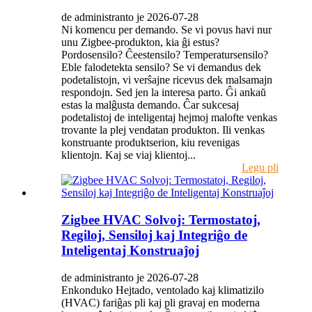
de administranto je 2026-07-28
Ni komencu per demando. Se vi povus havi nur
unu Zigbee-produkton, kia ĝi estus?
Pordosensilo? Ĉeestensilo? Temperatursensilo?
Eble falodetekta sensilo? Se vi demandus dek
podetalistojn, vi verŝajne ricevus dek malsamajn
respondojn. Sed jen la interesa parto. Ĝi ankaŭ
estas la malĝusta demando. Ĉar sukcesaj
podetalistoj de inteligentaj hejmoj malofte venkas
trovante la plej vendatan produkton. Ili venkas
konstruante produktserion, kiu revenigas
klientojn. Kaj se viaj klientoj...
Legu pli
Zigbee HVAC Solvoj: Termostatoj,
Regiloj, Sensiloj kaj Integriĝo de
Inteligentaj Konstruaĵoj
de administranto je 2026-07-28
Enkonduko Hejtado, ventolado kaj klimatizilo
(HVAC) fariĝas pli kaj pli gravaj en moderna