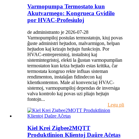
Varmopumpa Termostato kun
Akutvarmego: Kongrueca Gvidilo
por HVAC-Profesiuloj
de administranto je 2026-07-28
Varmopumpiloj postulas termostatojn, kiuj povas
ĝuste administri hejtadon, malvarmigon, helpan
hejtadon kaj krizajn hejtajn funkciojn. Por
HVAC-entreprenistoj, instalistoj kaj
sistemintegristoj, elekti la ĝustan varmopumpilan
termostaton kun kriza hejtado estas kritika, ĉar
termostata kongruo rekte influas sisteman
rendimenton, instalaĵan fidindecon kaj
klientkontenton. Male al konvenciaj HVAC-
sistemoj, varmopumpiloj dependas de inversiga
valva kontrolo kaj povas uzi pliajn hejtajn
fontojn...
Legu pli
Kiel Krei Zigbee2MQTT
Produktlinion Klientoj Daŭre Aĉetas