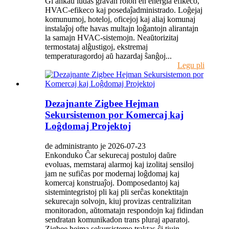
Ĝi ankaŭ ludas gravan rolon en energia efikeco,
HVAC-efikeco kaj posedaĵadministrado. Loĝejaj
komunumoj, hoteloj, oficejoj kaj aliaj komunaj
instalaĵoj ofte havas multajn loĝantojn alirantajn
la samajn HVAC-sistemojn. Neaŭtorizitaj
termostataj alĝustigoj, ekstremaj
temperaturagordoj aŭ hazardaj ŝanĝoj...
Legu pli
Dezajnante Zigbee Hejman
Sekursistemon por Komercaj kaj
Loĝdomaj Projektoj
de administranto je 2026-07-23
Enkonduko Ĉar sekurecaj postuloj daŭre
evoluas, memstaraj alarmoj kaj izolitaj sensiloj
jam ne sufiĉas por modernaj loĝdomaj kaj
komercaj konstruaĵoj. Domposedantoj kaj
sistemintegristoj pli kaj pli serĉas konektitajn
sekurecajn solvojn, kiuj provizas centralizitan
monitoradon, aŭtomatajn respondojn kaj fidindan
sendratan komunikadon trans pluraj aparatoj.
Zigbee hejma sekursistemo traktas ĉi tiujn