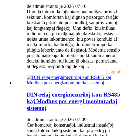
de administranto je 2026-07-10
Dum la tutmonda loĝantaro maljuniĝas, provizi
sekuran, komfortan kaj dignan prizorgon fariĝis
kreskanta prioritato por familioj, sanprovizantoj
kaj longtempaj flegejoj. Unu defio, kiu influas
milionojn da pli maljunaj plenkreskuloj, estas
nokta urina inkontinenco, kiu povas konduki al
malkomforto, haŭtiritiĝo, dorminterrompo kaj
pliigita laborkvanto de flegistoj. Moderna sensilo
por litomalsekigado ofertas praktikan manieron
detekti humidon tuj kiam ĝi okazas, permesante
al flegistoj respondi rapide kaj ...
Legu pli
DIN-relaj energimezuriloj kun RS485
kaj Modbus por energi-monitoradaj
sistemoj
de administranto je 2026-07-09
Ĉar komercaj konstruaĵoj, industriaj instalaĵoj,
sunaj fotovoltaikaj sistemoj kaj projektoj pri
bateria energiakumulado fariĝas pli kaj pli