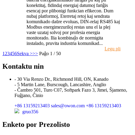
konektitaj, fidindaj energiaj datumoj fariĝis
esencaj por plibonigi funkcian efikecon. Dum
nubaj platformoj, Eterretaj retoj kaj sendrata
komunikado daŭre evoluas, DIN-relaj RS485 kaj
Modbus energimezuriloj restas unu el la plej
vaste uzataj solvoj por profesia energia
monitorado. Ilia kombinaĵo de normigita
instalado, pruvita industria komunikad...
Legu pli
1
2
3
4
5
6
Sekva >
>>
Paĝo 1 / 50
Kontaktu nin
- 30 Via Renzo Dr., Richmond Hill, ON, Kanado
- 5 Martin Lane, Burscough, Lancashire, Anglio
- Ĉambro 501, Turo C07, Softpark Fazo 3, Jimei, Ŝjameno,
Fuĝjano, Ĉinio
+86 13159213403
sales@owon.com
+86 13159213403
gruo356
Enketo por Prezolisto