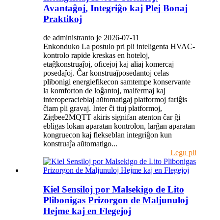
Avantaĝoj, Integriĝo kaj Plej Bonaj
Praktikoj
de administranto je 2026-07-11
Enkonduko La postulo pri pli inteligenta HVAC-
kontrolo rapide kreskas en hoteloj,
etaĝkonstruaĵoj, oficejoj kaj aliaj komercaj
posedaĵoj. Ĉar konstruaĵposedantoj celas
plibonigi energiefikecon samtempe konservante
la komforton de loĝantoj, malfermaj kaj
interoperacieblaj aŭtomatigaj platformoj fariĝis
ĉiam pli gravaj. Inter ĉi tiuj platformoj,
Zigbee2MQTT akiris signifan atenton ĉar ĝi
ebligas lokan aparatan kontrolon, larĝan aparatan
kongruecon kaj flekseblan integriĝon kun
konstruaĵa aŭtomatigo...
Legu pli
Kiel Sensiloj por Malsekigo de Lito
Plibonigas Prizorgon de Maljunuloj
Hejme kaj en Flegejoj