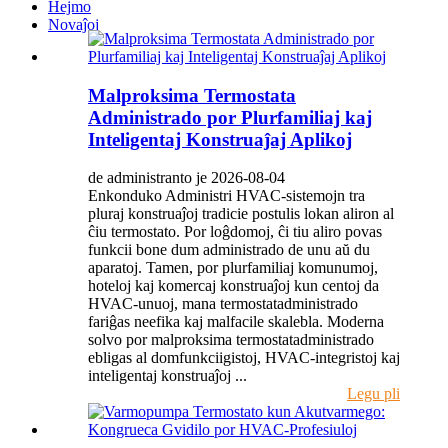
Hejmo
Novaĵoj
Malproksima Termostata
Administrado por Plurfamiliaj kaj
Inteligentaj Konstruaĵaj Aplikoj
de administranto je 2026-08-04
Enkonduko Administri HVAC-sistemojn tra
pluraj konstruaĵoj tradicie postulis lokan aliron al
ĉiu termostato. Por loĝdomoj, ĉi tiu aliro povas
funkcii bone dum administrado de unu aŭ du
aparatoj. Tamen, por plurfamiliaj komunumoj,
hoteloj kaj komercaj konstruaĵoj kun centoj da
HVAC-unuoj, mana termostatadministrado
fariĝas neefika kaj malfacile skalebla. Moderna
solvo por malproksima termostatadministrado
ebligas al domfunkciigistoj, HVAC-integristoj kaj
inteligentaj konstruaĵoj ...
Legu pli