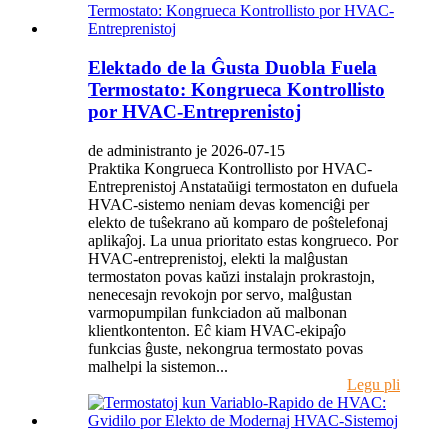
Elektado de la Ĝusta Duobla Fuela
Termostato: Kongrueca Kontrollisto
por HVAC-Entreprenistoj
de administranto je 2026-07-15
Praktika Kongrueca Kontrollisto por HVAC-
Entreprenistoj Anstataŭigi termostaton en dufuela
HVAC-sistemo neniam devas komenciĝi per
elekto de tuŝekrano aŭ komparo de poŝtelefonaj
aplikaĵoj. La unua prioritato estas kongrueco. Por
HVAC-entreprenistoj, elekti la malĝustan
termostaton povas kaŭzi instalajn prokrastojn,
nenecesajn revokojn por servo, malĝustan
varmopumpilan funkciadon aŭ malbonan
klientkontenton. Eĉ kiam HVAC-ekipaĵo
funkcias ĝuste, nekongrua termostato povas
malhelpi la sistemon...
Legu pli