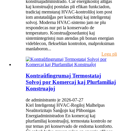
konstruaĵadministrado. Ĉar energikostoj altiĝas
kaj konstruaĵoj postulas pli efikan funkciadon,
tradiciaj memstaraj HVAC-kontroliloj iom post
iom anstataŭiĝas per konektitaj kaj inteligentaj
solvoj. Moderna HVAC-sistemo jam ne plu
respondecas nur pri la konservado de
temperaturo. Konstruaĵposedantoj kaj
sistemintegristoj nun atendas pli bonan energian
videblecon, flekseblan kontrolon, malproksiman
manlaboron...
Legu pli
Kontraŭfingrumaj Termostataj
Solvoj por Komercaj kaj Plurfamiliaj
Konstruaĵoj
de administranto je 2026-07-27
Kiel Inteligentaj HVAC-Regiloj Malhelpas
Neaŭtorizitajn Ŝanĝojn kaj Plibonigas
Energiadministradon En komercaj kaj
plurfamiliaj konstruaĵoj, termostata kontrolo ne
nur temas pri konservado de endoma komforto.