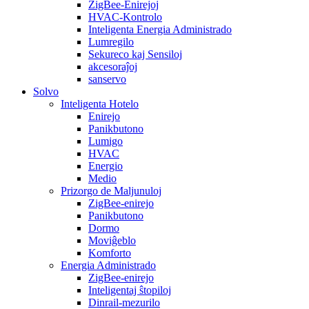
ZigBee-Enirejoj
HVAC-Kontrolo
Inteligenta Energia Administrado
Lumregilo
Sekureco kaj Sensiloj
akcesoraĵoj
sanservo
Solvo
Inteligenta Hotelo
Enirejo
Panikbutono
Lumigo
HVAC
Energio
Medio
Prizorgo de Maljunuloj
ZigBee-enirejo
Panikbutono
Dormo
Moviĝeblo
Komforto
Energia Administrado
ZigBee-enirejo
Inteligentaj ŝtopiloj
Dinrail-mezurilo