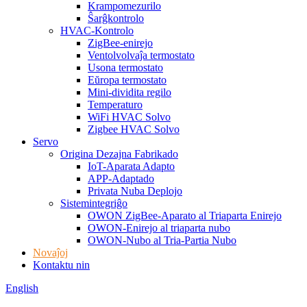
Krampomezurilo
Ŝarĝkontrolo
HVAC-Kontrolo
ZigBee-enirejo
Ventolvolvaĵa termostato
Usona termostato
Eŭropa termostato
Mini-dividita regilo
Temperaturo
WiFi HVAC Solvo
Zigbee HVAC Solvo
Servo
Origina Dezajna Fabrikado
IoT-Aparata Adapto
APP-Adaptado
Privata Nuba Deplojo
Sistemintegriĝo
OWON ZigBee-Aparato al Triaparta Enirejo
OWON-Enirejo al triaparta nubo
OWON-Nubo al Tria-Partia Nubo
Novaĵoj
Kontaktu nin
English