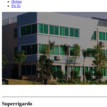
Hejmo
Pri Ni
Superrigardo