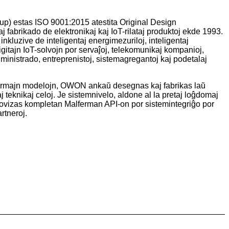
) estas ISO 9001:2015 atestita Original Design
j fabrikado de elektronikaj kaj IoT-rilataj produktoj ekde 1993.
kluzive de inteligentaj energimezuriloj, inteligentaj
igitajn IoT-solvojn por servaĵoj, telekomunikaj kompanioj,
ministrado, entreprenistoj, sistemagregantoj kaj podetalaj
 normajn modelojn, OWON ankaŭ desegnas kaj fabrikas laŭ
aj teknikaj celoj. Je sistemnivelo, aldone al la pretaj loĝdomaj
vizas kompletan Malferman API-on por sistemintegriĝo por
rtneroj.