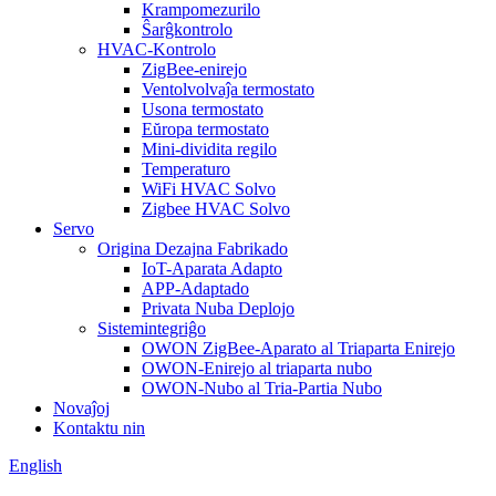
Krampomezurilo
Ŝarĝkontrolo
HVAC-Kontrolo
ZigBee-enirejo
Ventolvolvaĵa termostato
Usona termostato
Eŭropa termostato
Mini-dividita regilo
Temperaturo
WiFi HVAC Solvo
Zigbee HVAC Solvo
Servo
Origina Dezajna Fabrikado
IoT-Aparata Adapto
APP-Adaptado
Privata Nuba Deplojo
Sistemintegriĝo
OWON ZigBee-Aparato al Triaparta Enirejo
OWON-Enirejo al triaparta nubo
OWON-Nubo al Tria-Partia Nubo
Novaĵoj
Kontaktu nin
English