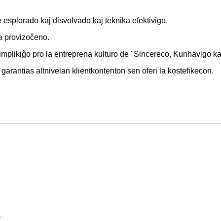
e esplorado kaj disvolvado kaj teknika efektivigo.
ka provizoĉeno.
implikiĝo pro la entreprena kulturo de "Sincereco, Kunhavigo k
garantias altnivelan klientkontenton sen oferi la kostefikecon.