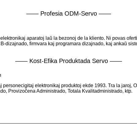
—— Profesia ODM-Servo ——
ktronikaj aparatoj laŭ la bezonoj de la kliento. Ni povas oferti
PCB-dizajnado, firmvara kaj programara dizajnado, kaj ankaŭ sist
—— Kost-Efika Produktada Servo ——
n
 personecigitaj elektronikaj produktoj ekde 1993. Tra la jaro
o, Provizoĉena Administrado, Totala Kvalitadministrado, ktp.