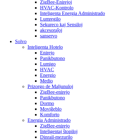
ZigBee-Enirejoj
HVAC-Kontrolo
Inteligenta Energia Administrado
Lumregilo
Sekureco kaj Sensiloj
akcesoraĵoj
sanservo
Solvo
Inteligenta Hotelo
Enirejo
Panikbutono
Lumigo
HVAC
Energio
Medio
Prizorgo de Maljunuloj
ZigBee-enirejo
Panikbutono
Dormo
Moviĝeblo
Komforto
Energia Administrado
ZigBee-enirejo
Inteligentaj ŝtopiloj
Dinrail-mezurilo