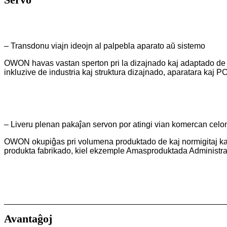
– Transdonu viajn ideojn al palpebla aparato aŭ sistemo
OWON havas vastan sperton pri la dizajnado kaj adaptado de ele
inkluzive de industria kaj struktura dizajnado, aparatara kaj 
– Liveru plenan pakaĵan servon por atingi vian komercan celo
OWON okupiĝas pri volumena produktado de kaj normigitaj kaj
produkta fabrikado, kiel ekzemple Amasproduktada Administrad
Avantaĝoj