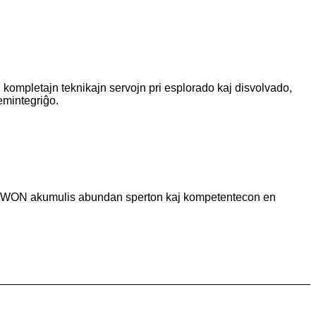
 kompletajn teknikajn servojn pri esplorado kaj disvolvado,
emintegriĝo.
j, OWON akumulis abundan sperton kaj kompetentecon en