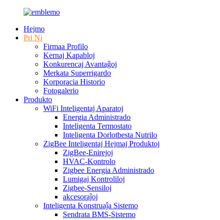
Hejmo
Pri Ni
Firmaa Profilo
Kernaj Kapabloj
Konkurencaj Avantaĝoj
Merkata Superrigardo
Korporacia Historio
Fotogalerio
Produkto
WiFi Inteligentaj Aparatoj
Energia Administrado
Inteligenta Termostato
Inteligenta Dorlotbesta Nutrilo
ZigBee Inteligentaj Hejmaj Produktoj
ZigBee-Enirejoj
HVAC-Kontrolo
Zigbee Energia Administrado
Lumigaj Kontroliloj
Zigbee-Sensiloj
akcesoraĵoj
Inteligenta Konstruaĵa Sistemo
Sendrata BMS-Sistemo