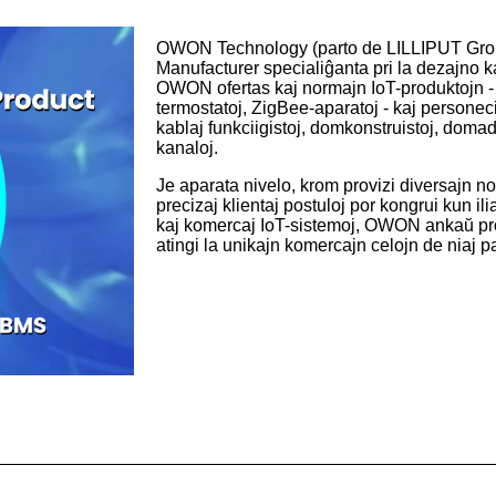
OWON Technology (parto de LILLIPUT Group
Manufacturer specialiĝanta pri la dezajno ka
OWON ofertas kaj normajn IoT-produktojn - in
termostatoj, ZigBee-aparatoj - kaj personec
kablaj funkciigistoj, domkonstruistoj, domad
kanaloj.
Je aparata nivelo, krom provizi diversajn
precizaj klientaj postuloj por kongrui kun ili
kaj komercaj IoT-sistemoj, OWON ankaŭ pro
atingi la unikajn komercajn celojn de niaj pa