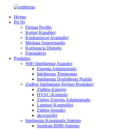
Hejmo
Pri Ni
Firmaa Profilo
Kernaj Kapabloj
Konkurencaj Avantaĝoj
Merkata Superrigardo
Korporacia Historio
Fotogalerio
Produkto
WiFi Inteligentaj Aparatoj
Energia Administrado
Inteligenta Termostato
Inteligenta Dorlotbesta Nutrilo
ZigBee Inteligentaj Hejmaj Produktoj
ZigBee-Enirejoj
HVAC-Kontrolo
Zigbee Energia Administrado
Lumigaj Kontroliloj
Zigbee-Sensiloj
akcesoraĵoj
Inteligenta Konstruaĵa Sistemo
Sendrata BMS-Sistemo