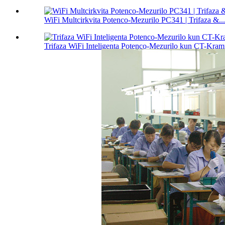
WiFi Multcirkvita Potenco-Mezurilo PC341 | Trifaza &...
Trifaza WiFi Inteligenta Potenco-Mezurilo kun CT-Kra