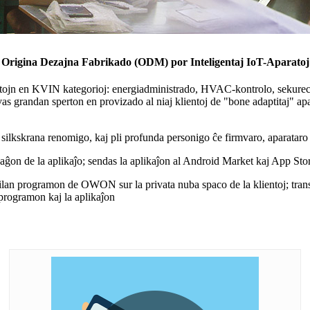
Origina Dezajna Fabrikado (ODM) por Inteligentaj IoT-Aparatoj
ojn en KVIN kategorioj: energiadministrado, HVAC-kontrolo, sekureca
randan sperton en provizado al niaj klientoj de "bone adaptitaj" aparat
 silkskrana renomigo, kaj pli profunda personigo ĉe firmvaro, aparataro 
ĝon de la aplikaĵo; sendas la aplikaĵon al Android Market kaj App Store;
ilan programon de OWON sur la privata nuba spaco de la klientoj; tran
 programon kaj la aplikaĵon