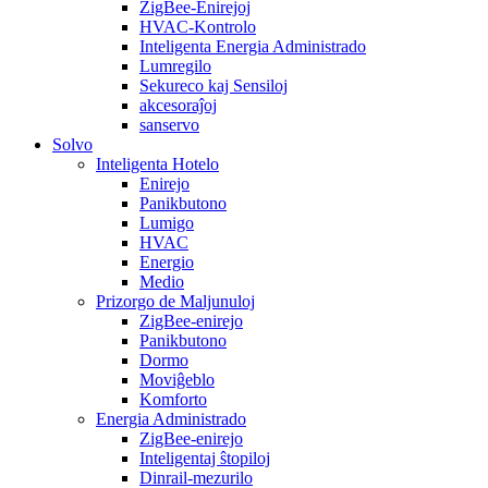
ZigBee-Enirejoj
HVAC-Kontrolo
Inteligenta Energia Administrado
Lumregilo
Sekureco kaj Sensiloj
akcesoraĵoj
sanservo
Solvo
Inteligenta Hotelo
Enirejo
Panikbutono
Lumigo
HVAC
Energio
Medio
Prizorgo de Maljunuloj
ZigBee-enirejo
Panikbutono
Dormo
Moviĝeblo
Komforto
Energia Administrado
ZigBee-enirejo
Inteligentaj ŝtopiloj
Dinrail-mezurilo