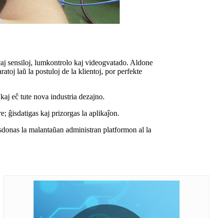
j sensiloj, lumkontrolo kaj videogvatado. Aldone
oj laŭ la postuloj de la klientoj, por perfekte
kaj eĉ tute nova industria dezajno.
 ĝisdatigas kaj prizorgas la aplikaĵon.
sdonas la malantaŭan administran platformon al la