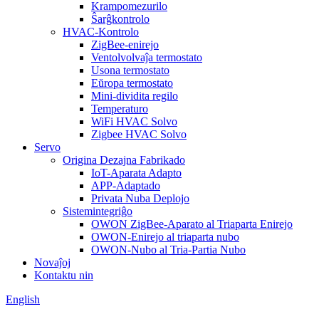
Krampomezurilo
Ŝarĝkontrolo
HVAC-Kontrolo
ZigBee-enirejo
Ventolvolvaĵa termostato
Usona termostato
Eŭropa termostato
Mini-dividita regilo
Temperaturo
WiFi HVAC Solvo
Zigbee HVAC Solvo
Servo
Origina Dezajna Fabrikado
IoT-Aparata Adapto
APP-Adaptado
Privata Nuba Deplojo
Sistemintegriĝo
OWON ZigBee-Aparato al Triaparta Enirejo
OWON-Enirejo al triaparta nubo
OWON-Nubo al Tria-Partia Nubo
Novaĵoj
Kontaktu nin
English