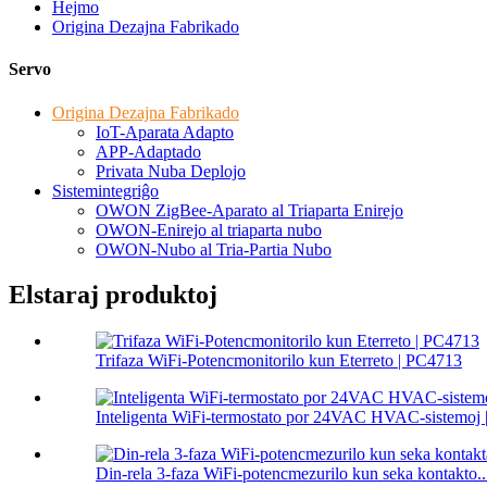
Hejmo
Origina Dezajna Fabrikado
Servo
Origina Dezajna Fabrikado
IoT-Aparata Adapto
APP-Adaptado
Privata Nuba Deplojo
Sistemintegriĝo
OWON ZigBee-Aparato al Triaparta Enirejo
OWON-Enirejo al triaparta nubo
OWON-Nubo al Tria-Partia Nubo
Elstaraj produktoj
Trifaza WiFi-Potencmonitorilo kun Eterreto | PC4713
Inteligenta WiFi-termostato por 24VAC HVAC-sistemoj
Din-rela 3-faza WiFi-potencmezurilo kun seka kontakto..