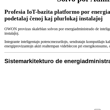
Profesia IoT-bazita platformo por energia
podetalaj ĉenoj kaj plurlokaj instalaĵoj
OWON provizas skaleblan solvon por energiadministrado de inteligenta
instalaĵoj.
Integrante inteligentajn potencmezurilojn, sendratajn komputilajn k
energiprovizantojn akiri realtempan videblecon pri energikonsumo, 
Sistemarkitekturo de energiadministr