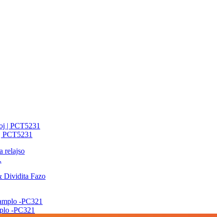
 | PCT5231
.
mplo -PC321