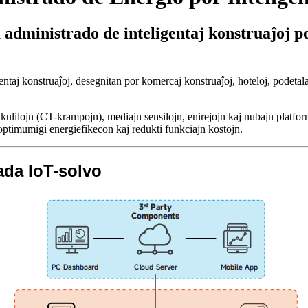
 administrado de inteligentaj konstruaĵoj p
j konstruaĵoj, desegnitan por komercaj konstruaĵoj, hoteloj, podetalaj ĉ
alkulilojn (CT-krampojn), mediajn sensilojn, enirejojn kaj nubajn plat
optimumigi energiefikecon kaj redukti funkciajn kostojn.
ada IoT-solvo