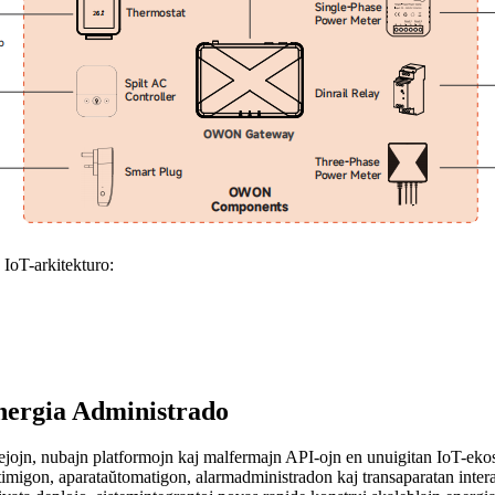
IoT-arkitekturo:
Energia Administrado
ejojn, nubajn platformojn kaj malfermajn API-ojn en unuigitan IoT-ekos
imigon, aparataŭtomatigon, alarmadministradon kaj transaparatan intera