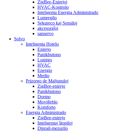
ZigBee-Enirejoj
HVAC-Kontrolo
Inteligenta Energia Administrado
Lumregilo
Sekureco kaj Sensiloj
akcesoraĵoj
sanservo
Solvo
Inteligenta Hotelo
Enirejo
Panikbutono
Lumigo
HVAC
Energio
Medio
Prizorgo de Maljunuloj
ZigBee-enirejo
Panikbutono
Dormo
Moviĝeblo
Komforto
Energia Administrado
ZigBee-enirejo
Inteligentaj ŝtopiloj
Dinrail-mezurilo