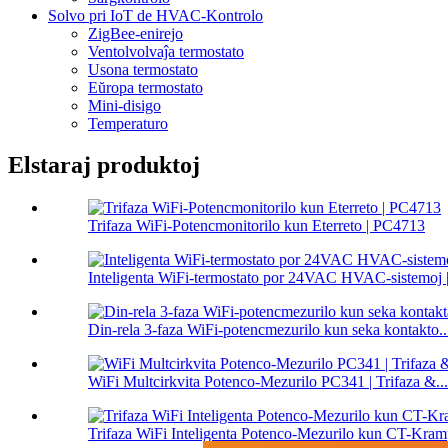
Solvo pri IoT de HVAC-Kontrolo
ZigBee-enirejo
Ventolvolvaĵa termostato
Usona termostato
Eŭropa termostato
Mini-disigo
Temperaturo
Elstaraj produktoj
Trifaza WiFi-Potencmonitorilo kun Eterreto | PC4713
Inteligenta WiFi-termostato por 24VAC HVAC-sistemoj
Din-rela 3-faza WiFi-potencmezurilo kun seka kontakto..
WiFi Multcirkvita Potenco-Mezurilo PC341 | Trifaza &...
Trifaza WiFi Inteligenta Potenco-Mezurilo kun CT-Kra