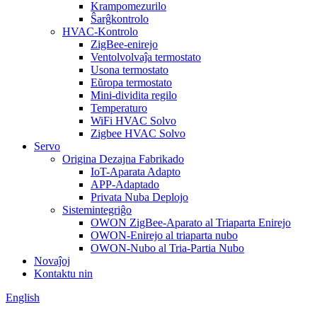
Krampomezurilo
Ŝarĝkontrolo
HVAC-Kontrolo
ZigBee-enirejo
Ventolvolvaĵa termostato
Usona termostato
Eŭropa termostato
Mini-dividita regilo
Temperaturo
WiFi HVAC Solvo
Zigbee HVAC Solvo
Servo
Origina Dezajna Fabrikado
IoT-Aparata Adapto
APP-Adaptado
Privata Nuba Deplojo
Sistemintegriĝo
OWON ZigBee-Aparato al Triaparta Enirejo
OWON-Enirejo al triaparta nubo
OWON-Nubo al Tria-Partia Nubo
Novaĵoj
Kontaktu nin
English