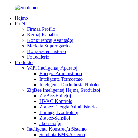
Hejmo
Pri Ni
Firmaa Profilo
Kernaj Kapabloj
Konkurencaj Avantaĝoj
Merkata Superrigardo
Korporacia Historio
Fotogalerio
Produkto
WiFi Inteligentaj Aparatoj
Energia Administrado
Inteligenta Termostato
Inteligenta Dorlotbesta Nutrilo
ZigBee Inteligentaj Hejmaj Produktoj
ZigBee-Enirejoj
HVAC-Kontrolo
Zigbee Energia Administrado
Lumigaj Kontroliloj
Zigbee-Sensiloj
akcesoraĵoj
Inteligenta Konstruaĵa Sistemo
Sendrata BMS-Sistemo