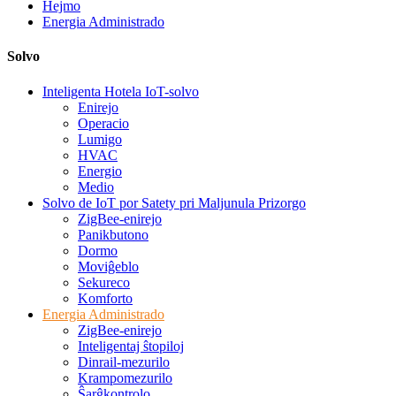
Hejmo
Energia Administrado
Solvo
Inteligenta Hotela IoT-solvo
Enirejo
Operacio
Lumigo
HVAC
Energio
Medio
Solvo de IoT por Satety pri Maljunula Prizorgo
ZigBee-enirejo
Panikbutono
Dormo
Moviĝeblo
Sekureco
Komforto
Energia Administrado
ZigBee-enirejo
Inteligentaj ŝtopiloj
Dinrail-mezurilo
Krampomezurilo
Ŝarĝkontrolo