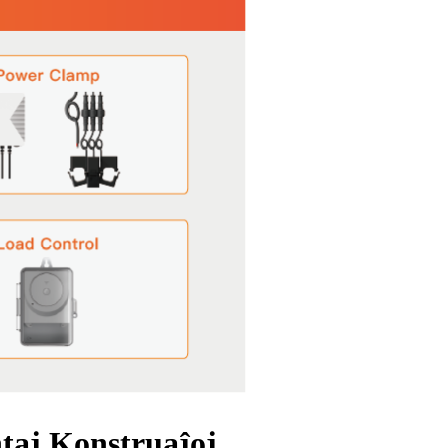
ntaj Konstruaĵoj