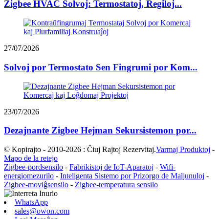
Zigbee HVAC Solvoj: Termostatoj, Regiloj...
27/07/2026
Solvoj por Termostato Sen Fingrumi por Kom...
23/07/2026
Dezajnante Zigbee Hejman Sekursistemon por...
© Kopirajto - 2010-2026 : Ĉiuj Rajtoj Rezervitaj.
Varmaj Produktoj
-
Mapo de la retejo
Zigbee-pordsensilo
-
Fabrikistoj de IoT-Aparatoj
-
Wifi-
energiomezurilo
-
Inteligenta Sistemo por Prizorgo de Maljunuloj
-
Zigbee-moviĝsensilo
-
Zigbee-temperatura sensilo
WhatsApp
sales@owon.com