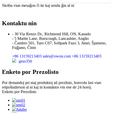
Skribu vian mesaĝon ĉi tie kaj sendu ĝin al ni
Kontaktu nin
- 30 Via Renzo Dr., Richmond Hill, ON, Kanado
- 5 Martin Lane, Burscough, Lancashire, Anglio
- Ĉambro 501, Turo C07, Softpark Fazo 3, Jimei, Ŝjameno,
Fuĝjano, Ĉinio
+86 13159213403
sales@owon.com
+86 13159213403
gruo356
Enketo por Prezolisto
Por demandoj pri niaj produktoj aŭ prezlisto, bonvolu lasi vian
retpoŝtadreson al ni kaj ni kontaktos vin ene de 24 horoj.
Enketo por Prezolisto