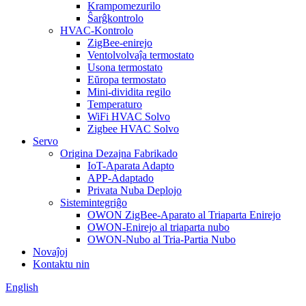
Krampomezurilo
Ŝarĝkontrolo
HVAC-Kontrolo
ZigBee-enirejo
Ventolvolvaĵa termostato
Usona termostato
Eŭropa termostato
Mini-dividita regilo
Temperaturo
WiFi HVAC Solvo
Zigbee HVAC Solvo
Servo
Origina Dezajna Fabrikado
IoT-Aparata Adapto
APP-Adaptado
Privata Nuba Deplojo
Sistemintegriĝo
OWON ZigBee-Aparato al Triaparta Enirejo
OWON-Enirejo al triaparta nubo
OWON-Nubo al Tria-Partia Nubo
Novaĵoj
Kontaktu nin
English