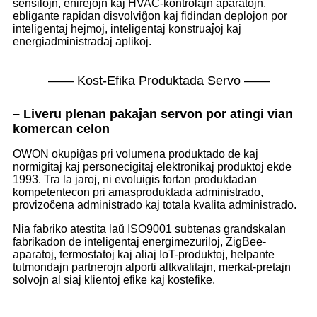
sensilojn, enirejojn kaj HVAC-kontrolajn aparatojn,
ebligante rapidan disvolviĝon kaj fidindan deplojon por
inteligentaj hejmoj, inteligentaj konstruaĵoj kaj
energiadministradaj aplikoj.
—— Kost-Efika Produktada Servo ——
– Liveru plenan pakaĵan servon por atingi vian
komercan celon
OWON okupiĝas pri volumena produktado de kaj
normigitaj kaj personecigitaj elektronikaj produktoj ekde
1993. Tra la jaroj, ni evoluigis fortan produktadan
kompetentecon pri amasproduktada administrado,
provizoĉena administrado kaj totala kvalita administrado.
Nia fabriko atestita laŭ ISO9001 subtenas grandskalan
fabrikadon de inteligentaj energimezuriloj, ZigBee-
aparatoj, termostatoj kaj aliaj IoT-produktoj, helpante
tutmondajn partnerojn alporti altkvalitajn, merkat-pretajn
solvojn al siaj klientoj efike kaj kostefike.