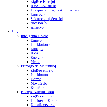
ZigBee-Enirejoj
HVAC-Kontrolo
Inteligenta Energia Administrado
Lumregilo
Sekureco kaj Sensiloj
akcesoraĵoj
sanservo
Solvo
Inteligenta Hotelo
Enirejo
Panikbutono
Lumigo
HVAC
Energio
Medio
Prizorgo de Maljunuloj
ZigBee-enirejo
Panikbutono
Dormo
Moviĝeblo
Komforto
Energia Administrado
ZigBee-enirejo
Inteligentaj ŝtopiloj
Dinrail-mezurilo