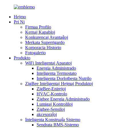
Hejmo
Pri Ni
Firmaa Profilo
Kernaj Kapabloj
Konkurencaj Avantaĝoj
Merkata Superrigardo
Korporacia Historio
Fotogalerio
Produkto
WiFi Inteligentaj Aparatoj
Energia Administrado
Inteligenta Termostato
Inteligenta Dorlotbesta Nutrilo
ZigBee Inteligentaj Hejmaj Produktoj
ZigBee-Enirejoj
HVAC-Kontrolo
Zigbee Energia Administrado
Lumigaj Kontroliloj
Zigbee-Sensiloj
akcesoraĵoj
Inteligenta Konstruaĵa Sistemo
Sendrata BMS-Sistemo