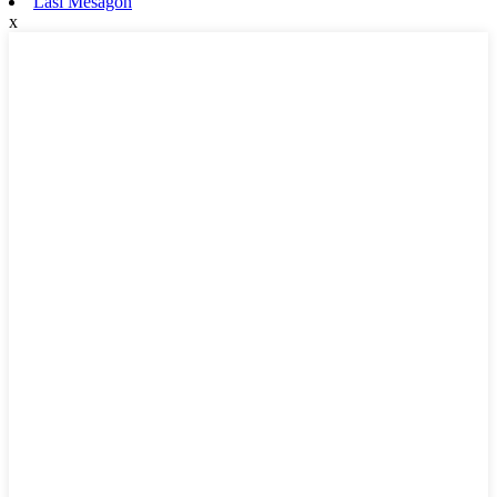
Lasi Mesaĝon
x