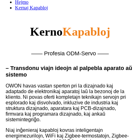
Hejmo
Kernaj Kapabloj
Kerno
Kapabloj
—— Profesia ODM-Servo ——
– Transdonu viajn ideojn al palpebla aparato aŭ
sistemo
OWON havas vastan sperton pri la dizajnado kaj
adaptado de elektronikaj aparatoj laŭ la bezonoj de la
kliento. Ni povas oferti kompletajn teknikajn servojn pri
esplorado kaj disvolvado, inkluzive de industria kaj
struktura dizajnado, aparatara kaj PCB-dizajnado,
firmvara kaj programara dizajnado, kaj ankaŭ
sistemintegriĝo.
Niaj inĝenieraj kapabloj kovras inteligentajn
energimezurilojn, WiFi kaj Zigbee-termostatojn, Zigbee-